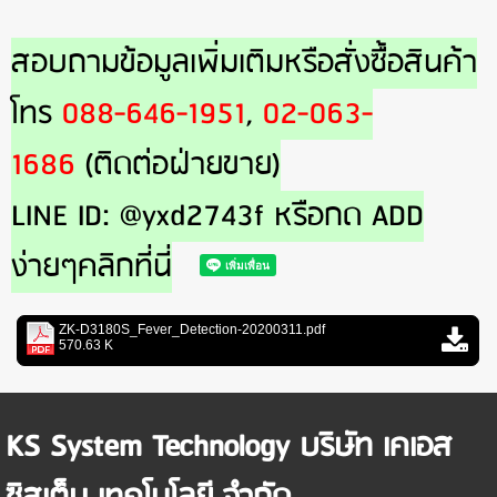
สอบถามข้อมูลเพิ่มเติมหรือสั่งซื้อสินค้า
โทร
088-646-1951
,
02-063-
1686
(ติดต่อฝ่ายขาย)
LINE ID: @yxd2743f หรือกด ADD
ง่ายๆคลิกที่นี่
ZK-D3180S_Fever_Detection-20200311.pdf
570.63 K
KS System Technology บริษัท เคเอส